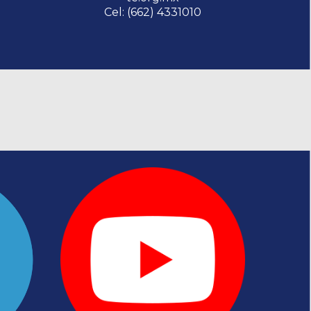
C
el: (662)
4331010