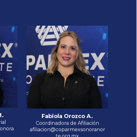
M
.
Fabiola Orozco A.
ial
Coordinadora de Afiliación
onora
afiliaci
on@coparmexsonoranor
te.org.mx