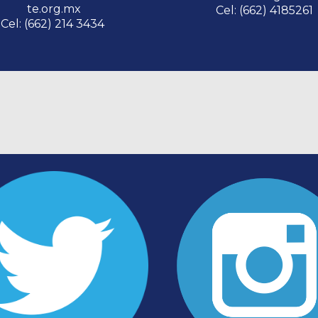
te.org.mx
C
el: (662)
4185261
Cel: (662) 214 3434