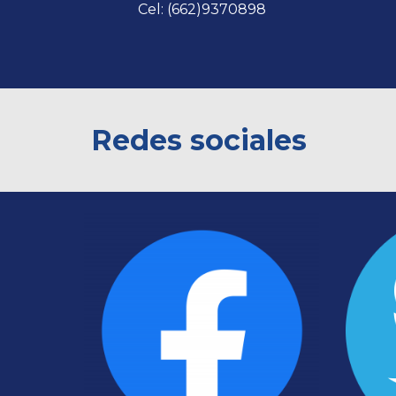
C
el: (662)
9370898
Redes sociales