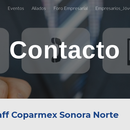
Eventos
Aliados
Foro Empresarial
Empresarios_Jóv
ip to main content
Skip to navigat
Contacto
aff Coparmex Sonora Norte