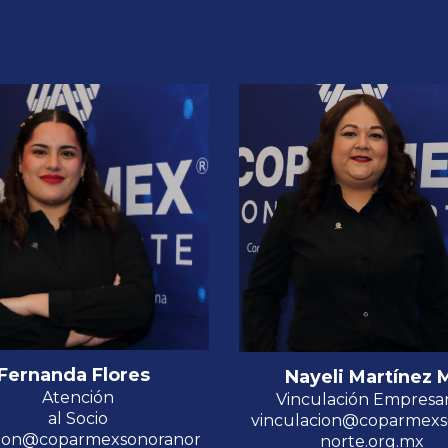
Fernanda Flores
Nayeli Martínez 
Atención
V
inculación Empresar
al Socio
vinculacion@coparmexs
ion@coparmexsonoranor
norte.org.mx