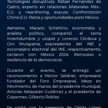
Tecnologías disruptivas;
Rafael Fernández de
Castro,
experto en relaciones bilaterales Méx.-
E.U. y nearshoring, expuso
Confrontación
China-E.U.: Retos y oportunidades para México.
Asimismo,
Macario Schettino,
economista y
analista político, compartió el tema
Incertidumbre y utopía y
Lorenzo Córdova y
Ciro Murayama,
expresidente del INE y
exconsejero electoral del INE, respectivamente,
cerraron con
México 2024: Retroceso o
resiliencia de la democracia.
Durante el evento, se entregó un
reconocimiento a Héctor Seldner, empresario
fundador del
Foro Empresarial,
Ideas en
Movimiento,
de manos del presidente municipal,
Antonio Astiazarán Gutiérrez y el presidente de
Coparmex, Gilberto Robles.
Se contó con la presencia de Célida López